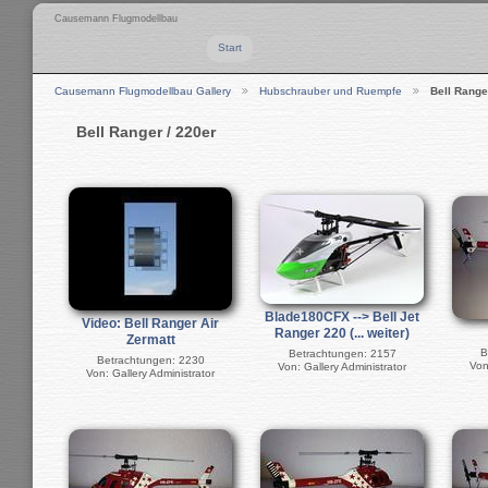
Causemann Flugmodellbau
Start
Causemann Flugmodellbau Gallery
Hubschrauber und Ruempfe
Bell Range
Bell Ranger / 220er
Blade180CFX --> Bell Jet
Video: Bell Ranger Air
Ranger 220 (... weiter)
Zermatt
B
Betrachtungen: 2157
Betrachtungen: 2230
Von
Von: Gallery Administrator
Von: Gallery Administrator