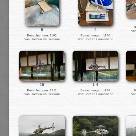
B
５
４
Vo
Betrachtungen: 1162
Betrachtungen: 1140
Von: Jochen Causemann
Von: Jochen Causemann
15
１４
Betrachtungen: 1211
Betrachtungen: 1178
B
Von: Jochen Causemann
Von: Jochen Causemann
Vo