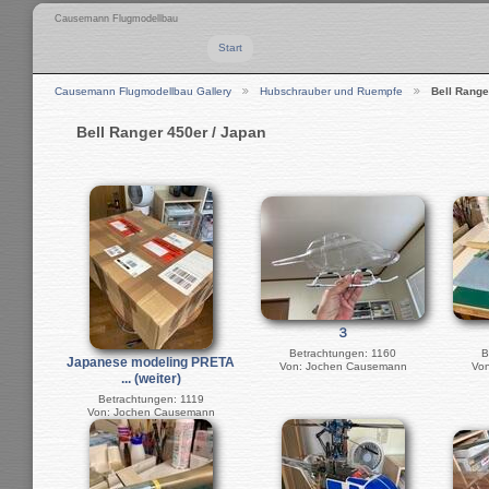
Causemann Flugmodellbau
Start
Causemann Flugmodellbau Gallery
Hubschrauber und Ruempfe
Bell Range
Bell Ranger 450er / Japan
３
Betrachtungen: 1160
B
Japanese modeling PRETA
Von: Jochen Causemann
Vo
... (weiter)
Betrachtungen: 1119
Von: Jochen Causemann