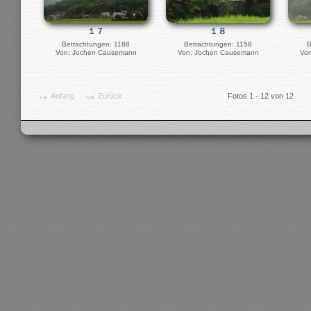
１７
１８
Betrachtungen: 1188
Betrachtungen: 1158
B
Von: Jochen Causemann
Von: Jochen Causemann
Vo
Anfang
Zurück
Fotos 1 - 12 von 12