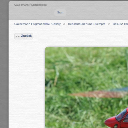
Causemann Flugmodellbau
Start
Causemann Flugmodellbau Gallery
Hubschrauber und Ruempfe
Bell222 45
Zurück