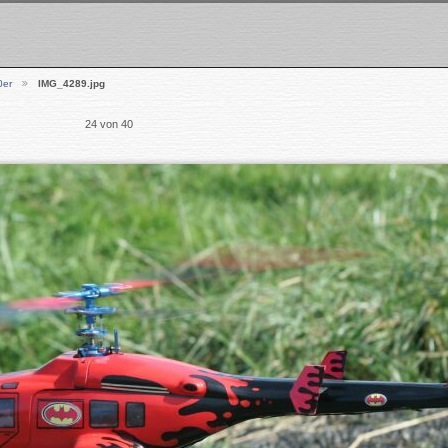
0er
IMG_4289.jpg
24 von 40