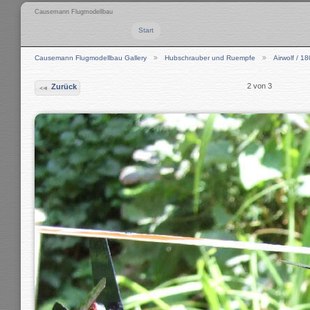
Causemann Flugmodellbau
Start
Causemann Flugmodellbau Gallery
Hubschrauber und Ruempfe
Airwolf / 18
2 von 3
Zurück