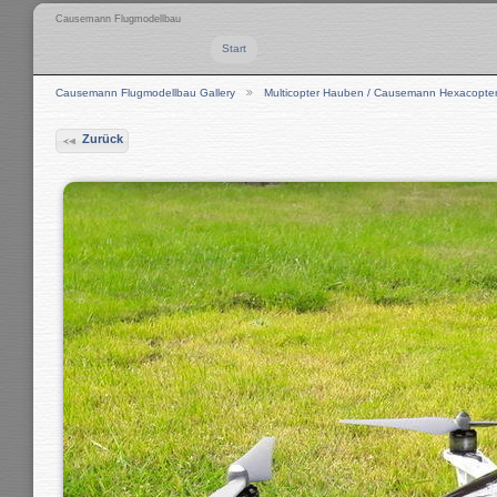
Causemann Flugmodellbau
Start
Causemann Flugmodellbau Gallery
Multicopter Hauben / Causemann Hexacopte
Zurück