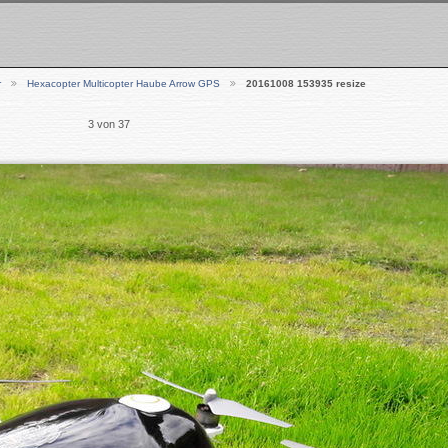
r
Hexacopter Multicopter Haube Arrow GPS
20161008 153935 resize
3 von 37