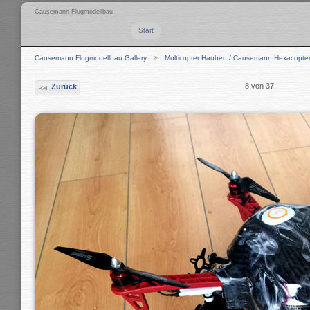
Causemann Flugmodellbau
Start
Causemann Flugmodellbau Gallery
Multicopter Hauben / Causemann Hexacopte
8 von 37
Zurück