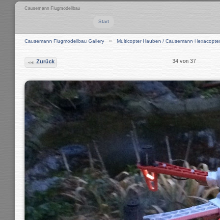
Causemann Flugmodellbau
Start
Causemann Flugmodellbau Gallery
Multicopter Hauben / Causemann Hexacopte
34 von 37
Zurück