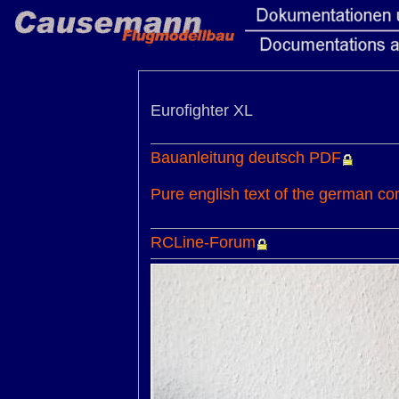
Eurofighter XL
Bauanleitung deutsch PDF
Pure english text of the german co
RCLine-Forum