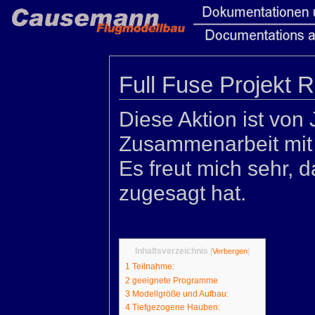
Full Fuse Projekt 
Diese Aktion ist vo
Zusammenarbeit mit
Es freut mich sehr, 
zugesagt hat.
Inhaltsverzeichnis
[
Verbergen
]
1
Teilnahme:
2
geeignete Programme
3
Modellgröße und Aufbau:
4
Tiefgezogene Hauben: