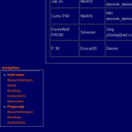
Jak-15
NikiKN
dominik_delis
Niki
Curtis P40
NikiKN
dominik_delis
FockeWulf
Jörg
Silvester
FW190
j1lustig@aol.
P 38
Exocet00
Dennis
navigation
Helicopter
Bauanleitungen
Maße
Building-
Instructions
Measures
Flugzeuge
Bauanleitungen
Building-
Instructions