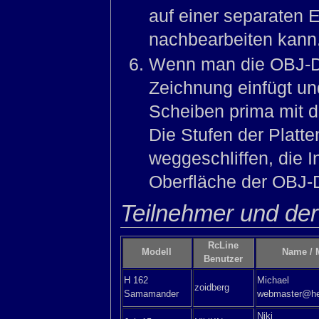
auf einer separaten 
nachbearbeiten kann
Wenn man die OBJ-Da
Zeichnung einfügt un
Scheiben prima mit d
Die Stufen der Platte
weggeschliffen, die I
Oberfläche der OBJ-D
Teilnehmer und der
RcLine
Modell
Name / 
Benutzer
H 162
Michael
zoidberg
Samamander
webmaster@he
Niki