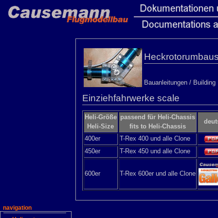
Heckrotorumbaus
Bauanleitungen / Building 
Einziehfahrwerke scale
Heli-Größe
passend für Heli-Chassis
deut
Heli-Size
fits to Heli-Chassis
400er
T-Rex 400 und alle Clone
450er
T-Rex 450 und alle Clone
600er
T-Rex 600er und alle Clone
navigation