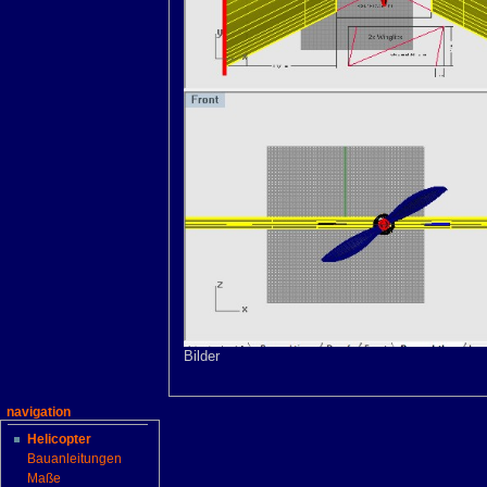
Bilder
navigation
Helicopter
Bauanleitungen
Maße