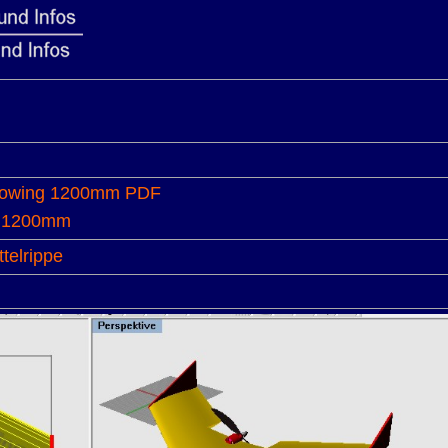
anowing 1200mm PDF
g 1200mm
telrippe