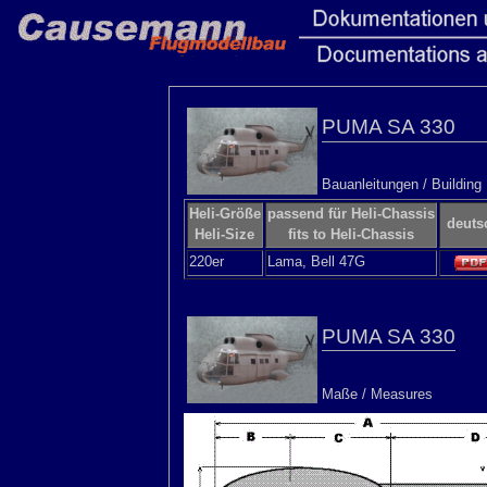
PUMA SA 330
Bauanleitungen / Building 
Heli-Größe
passend für Heli-Chassis
deuts
Heli-Size
fits to Heli-Chassis
220er
Lama, Bell 47G
PUMA SA 330
Maße / Measures