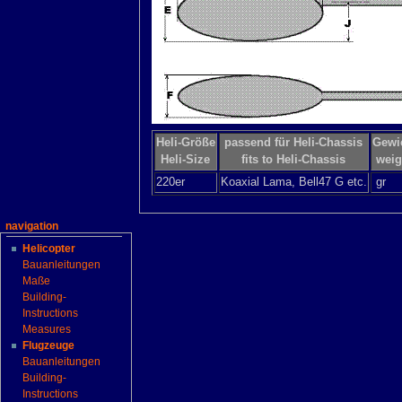
Heli-Größe
passend für Heli-Chassis
Gewi
Heli-Size
fits to Heli-Chassis
weig
220er
Koaxial Lama, Bell47 G etc.
gr
navigation
Helicopter
Bauanleitungen
Maße
Building-
Instructions
Measures
Flugzeuge
Bauanleitungen
Building-
Instructions