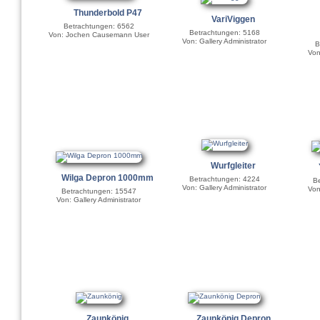
Thunderbold P47
VariViggen
Betrachtungen: 6562
Betrachtungen: 5168
Von: Jochen Causemann User
Von: Gallery Administrator
B
Von
Wurfgleiter
Wilga Depron 1000mm
Betrachtungen: 4224
Be
Von: Gallery Administrator
Von
Betrachtungen: 15547
Von: Gallery Administrator
Zaunkönig
Zaunkönig Depron