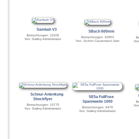
Sambah V3
SBach 600mm
Betrachtungen: 11628
Betrachtungen: 42953
Be
Von: Gallery Administrator
Von: Jochen Causemann User
Von
Schnur-Anlenkung
SE5a FullFuse
Shockflyer
Spannweite 1000
Be
Betrachtungen: 15775
Von
Betrachtungen: 6479
Von: Gallery Administrator
Von: Gallery Administrator