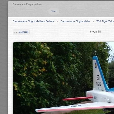
Causemann Flugmodellbau
Start
Causemann Flugmodellbau Gallery
Causemann Flugmodelle
T38 Tiger/Talo
6 von 78
Zurück