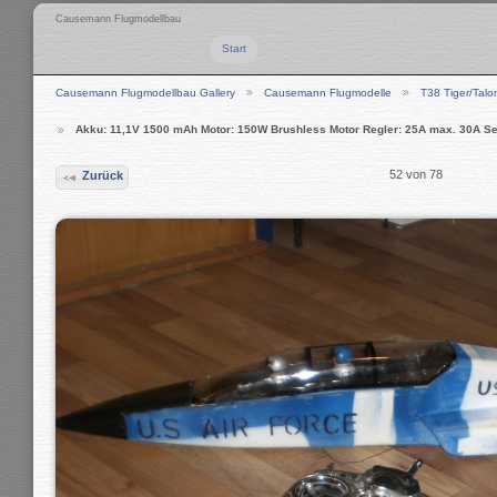
Causemann Flugmodellbau
Start
Causemann Flugmodellbau Gallery
Causemann Flugmodelle
T38 Tiger/Talo
Akku: 11,1V 1500 mAh Motor: 150W Brushless Motor Regler: 25A max. 30A Ser
52 von 78
Zurück