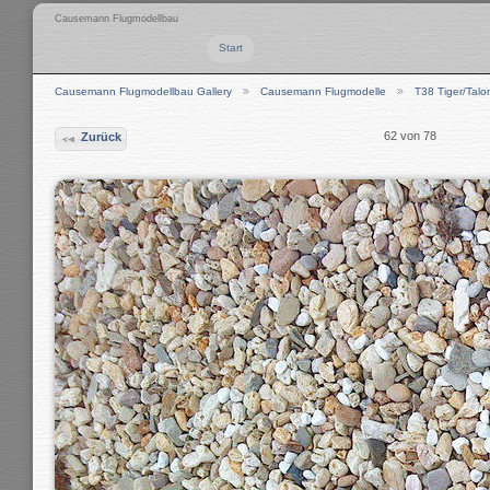
Causemann Flugmodellbau
Start
Causemann Flugmodellbau Gallery
Causemann Flugmodelle
T38 Tiger/Talo
62 von 78
Zurück