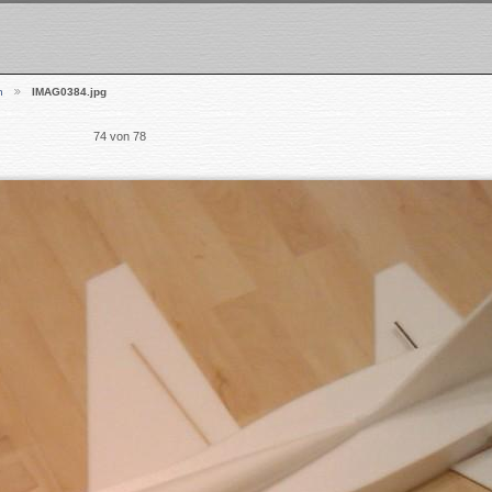
n
IMAG0384.jpg
74 von 78