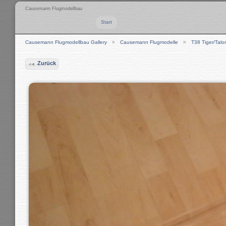
Causemann Flugmodellbau
Start
Causemann Flugmodellbau Gallery
Causemann Flugmodelle
T38 Tiger/Talo
Zurück